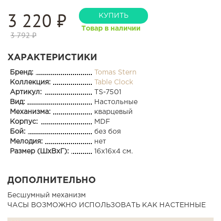
3 220
₽
КУПИТЬ
Товар в наличии
3 792 ₽
ХАРАКТЕРИСТИКИ
Бренд:
Tomas Stern
Коллекция:
Table Clock
Артикул:
TS-7501
Вид:
Настольные
Механизма:
кварцевый
Корпус:
MDF
Бой:
без боя
Мелодия:
нет
Размер (ШхВхГ):
16x16x4 см.
ДОПОЛНИТЕЛЬНО
Бесшумный механизм
ЧАСЫ ВОЗМОЖНО ИСПОЛЬЗОВАТЬ КАК НАСТЕННЫЕ