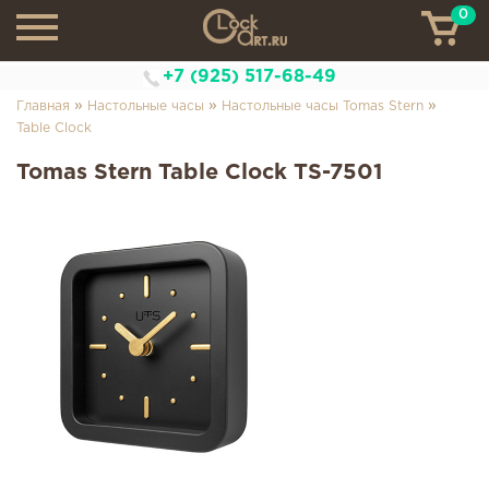
0
ТН
+7 (925) 517-68-49
»
»
»
Главная
Настольные часы
Настольные часы Tomas Stern
Table Clock
Tomas Stern Table Clock TS-7501