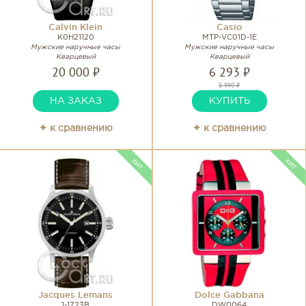
Calvin Klein
Casio
K0H21120
MTP-VC01D-1E
Мужские наручные часы
Мужские наручные часы
Кварцевый
Кварцевый
20 000 ₽
6 293 ₽
8 990 ₽
НА ЗАКАЗ
КУПИТЬ
✦ к сравнению
✦ к сравнению
Jacques Lemans
Dolce Gabbana
1-1723B
DW0064