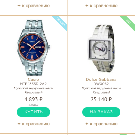
✦ к сравнению
✦ к сравнению
Casio
Dolce Gabbana
MTP-1335D-2A2
DW0062
Мужские наручные часы
Мужские наручные часы
Кварцевый
Кварцевый
4 893 ₽
25 140 ₽
6 990 ₽
КУПИТЬ
НА ЗАКАЗ
✦ к сравнению
✦ к сравнению