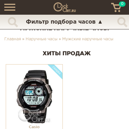
0
ТН
+7 (925) 517-68-49
Фильтр подбора часов
▲
МУЖСКИЕ НАРУЧНЫЕ ЧАСЫ
Главная
»
Наручные часы
»
Мужские наручные часы
ХИТЫ ПРОДАЖ
Casio