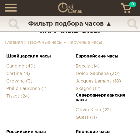
0
ТН
+7 (925) 517-68-49
Фильтр подбора часов
▲
НАРУЧНЫЕ ЧАСЫ
Главная
»
Наручные часы
»
Наручные часы
Швейцарские часы
Европейские часы
Candino (40)
Boccia (14)
Certina (8)
Dolce Gabbana (30)
Grovana (3)
Jacques Lemans (18)
Philip Laurence (1)
Skagen (12)
Североамериканские
Tissot (24)
часы
Calvin Klein (22)
Guess (11)
Российские часы
Японские часы