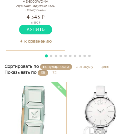
AE-1000WD-1A
Мужские наручные часы
Электронный
4 543 ₽
6 490 ₽
КУПИТЬ
✦ к сравнению
Сортировать по
популярности
артикулу
цене
Показывать по
36
72