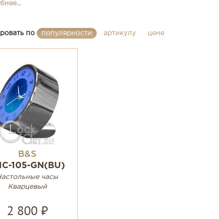
нее...
ровать по
популярности
артикулу
цене
B&S
HC-105-GN(BU)
Настольные часы
Кварцевый
2 800 ₽