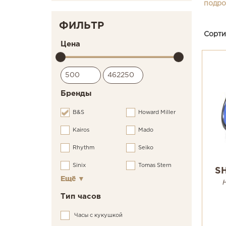
подроб
ФИЛЬТР
Сорти
Цена
Бренды
B&S
Howard Miller
Kairos
Mado
Rhythm
Seiko
Sinix
Tomas Stern
S
Ещё
▼
Тип часов
Часы с кукушкой