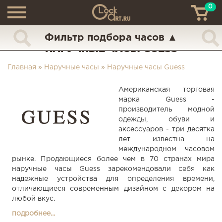
0
ТН
+7 (925) 517-68-49
Фильтр подбора часов
▲
НАРУЧНЫЕ ЧАСЫ GUESS
Главная
»
Наручные часы
»
Наручные часы Guess
Американская торговая
марка Guess -
производитель модной
одежды, обуви и
аксессуаров - три десятка
лет известна на
международном часовом
рынке. Продающиеся более чем в 70 странах мира
наручные часы Guess зарекомендовали себя как
надежные устройства для определения времени,
отличающиеся современным дизайном с декором на
любой вкус.
подробнее...