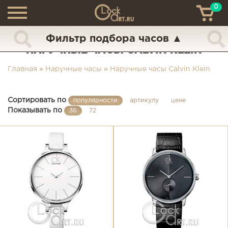
0
ТН
+7 (925) 517-68-49
Фильтр подбора часов
▲
НАРУЧНЫЕ ЧАСЫ CALVIN KLEIN
Главная
»
Наручные часы
»
Наручные часы Calvin Klein
Сортировать по
популярности
артикулу
цене
Показывать по
36
72