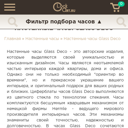
0
ТН
+7 (925) 517-68-49
Фильтр подбора часов
▲
НАСТЕННЫЕ ЧАСЫ GLASS DECO
Главная
»
Настенные часы
»
Настенные часы Glass Deco
Настенные часы Glass Deco - это авторские изделия,
которые выделяются своей уникальностью и
изысканным дизайном. Часы являются неотъемлемой
частью интерьера каждой квартиры, дома и офиса.
Однако они не только необходимый "ориентир во
времени", но и прекрасное украшение вашего
интерьера, и оригинальный подарок для ваших родных
и близких. Циферблаты часов Glass Deco выполняются
из цветного стекла по технологии спекания. Часы
комплектуются бесшумным кварцевым механизмом от
немецкой фирмы Hermle - ведущего мирового
производителя интерьерных часов. Эти механизмы
знамениты своей точностью, надежностью и
долговечностью. В часах Glass Deco сочетаются