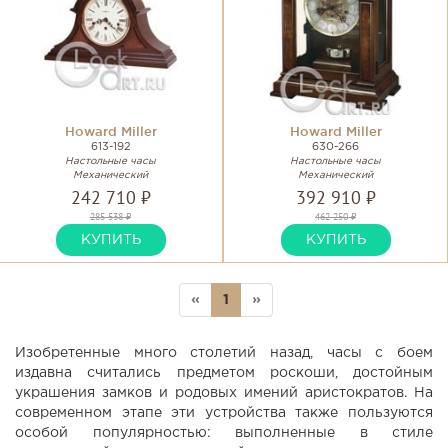
Howard Miller
Howard Miller
613-192
630-266
Настольные часы
Настольные часы
Механический
Механический
242 710 ₽
392 910 ₽
285 538 ₽
462 250 ₽
КУПИТЬ
КУПИТЬ
«
1
»
Изобретенные много столетий назад, часы с боем
издавна считались предметом роскоши, достойным
украшения замков и родовых имений аристократов. На
современном этапе эти устройства также пользуются
особой популярностью: выполненные в стиле