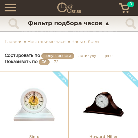
0
ТН
+7 (925) 517-68-49
Фильтр подбора часов
▲
НАСТОЛЬНЫЕ ЧАСЫ С БОЕМ
Главная
»
Настольные часы
»
Часы с боем
Сортировать по
популярности
артикулу
цене
Показывать по
36
72
Sinix
Howard Miller