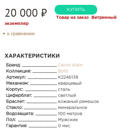
20 000
₽
КУПИТЬ
Товар на заказ
Витринный
экземпляр
✦ к сравнению
ХАРАКТЕРИСТИКИ
Бренд:
Calvin Klein
Коллекция:
Bold
Артикул:
K2246138
Механизм:
кварцевый
Корпус:
сталь
Циферблат:
светлый
Браслет:
кожаный ремешок
Стекло:
минеральное
Водозащита:
100 метров
Пол:
Мужские
Гарантия:
0 мес.