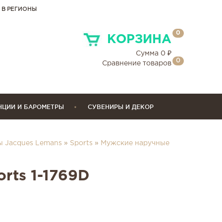
 В РЕГИОНЫ
0
КОРЗИНА
Сумма
0
₽
0
Сравнение товаров
НЦИИ И БАРОМЕТРЫ
СУВЕНИРЫ И ДЕКОР
ы Jacques Lemans
»
Sports
»
Мужские наручные
rts 1-1769D