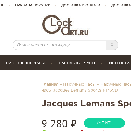
НЕ
ПРАВИЛА ПОКУПКИ
ДОСТАВКА И ОПЛАТА
ДОСТАВКА
НАСТОЛЬНЫЕ ЧАСЫ
НАПОЛЬНЫЕ ЧАСЫ
МЕТЕОСТА
Главная
»
Наручные часы
»
Наручные час
часы Jacques Lemans Sports 1-1769D
Jacques Lemans Spo
9 280
₽
КУПИТЬ