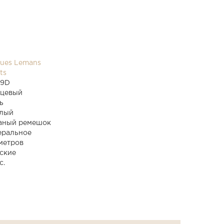
ues Lemans
ts
69D
рцевый
ь
тлый
аный ремешок
еральное
метров
ские
с.