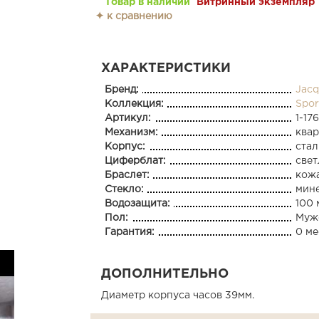
Товар в наличии
Витринный экземпляр
✦ к сравнению
ХАРАКТЕРИСТИКИ
Бренд:
Jacq
Коллекция:
Spor
Артикул:
1-17
Механизм:
ква
Корпус:
стал
Циферблат:
све
Браслет:
кож
Стекло:
мин
Водозащита:
100 
Пол:
Муж
Гарантия:
0 ме
ДОПОЛНИТЕЛЬНО
Диаметр корпуса часов 39мм.