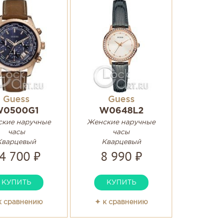
Guess
Guess
W0500G1
W0648L2
кие наручные
Женские наручные
часы
часы
Кварцевый
Кварцевый
4 700 ₽
8 990 ₽
КУПИТЬ
КУПИТЬ
к сравнению
✦ к сравнению