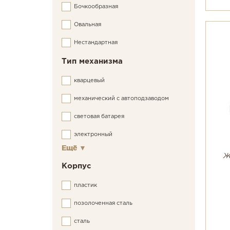
Бочкообразная
Овальная
Нестандартная
Тип механизма
кварцевый
механический с автоподзаводом
световая батарея
электронный
Ещё
▼
Ж
Корпус
пластик
позолоченная сталь
сталь