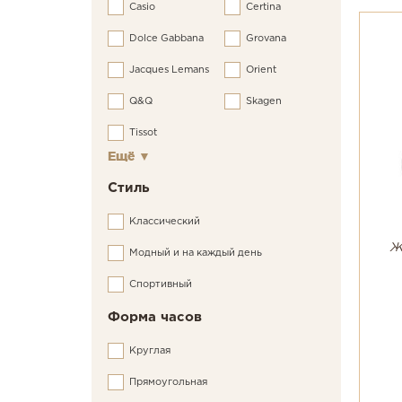
Casio
Certina
Dolce Gabbana
Grovana
Jacques Lemans
Orient
Q&Q
Skagen
Tissot
Ещё
▼
Стиль
Классический
Ж
Модный и на каждый день
Спортивный
Форма часов
Круглая
Прямоугольная