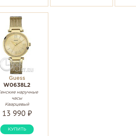
Guess
W0638L2
енские наручные
часы
Кварцевый
13 990 ₽
КУПИТЬ