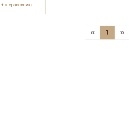
✦ к сравнению
«
1
»