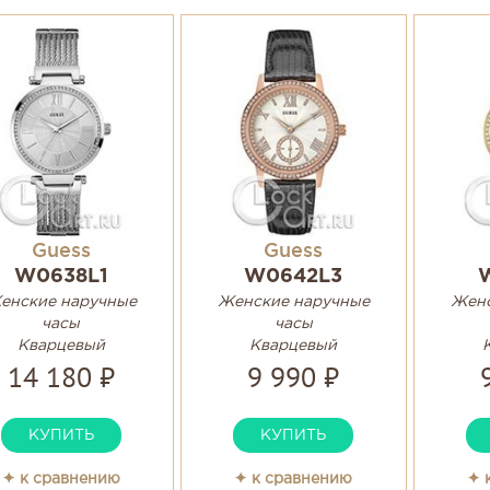
Guess
Guess
W0638L1
W0642L3
енские наручные
Женские наручные
Женс
часы
часы
Кварцевый
Кварцевый
14 180 ₽
9 990 ₽
КУПИТЬ
КУПИТЬ
✦ к сравнению
✦ к сравнению
✦ 