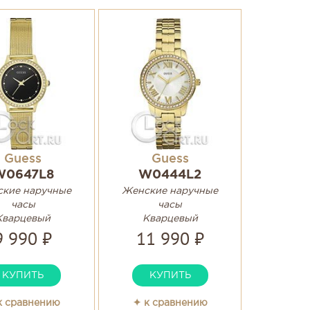
Guess
Guess
W0647L8
W0444L2
кие наручные
Женские наручные
часы
часы
Кварцевый
Кварцевый
9 990 ₽
11 990 ₽
КУПИТЬ
КУПИТЬ
к сравнению
✦ к сравнению