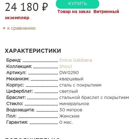
24 180
₽
КУПИТЬ
Товар на заказ
Витринный
экземпляр
✦ к сравнению
ХАРАКТЕРИСТИКИ
Бренд:
Dolce Gabbana
Коллекция:
Shout
Артикул:
DW0290
Механизм:
кварцевый
Корпус:
сталь с покрытием
Циферблат:
светлый
Браслет:
стальной браслет с покрытием
Стекло:
минеральное
Водозащита:
30 метров
Пол:
Женские
Гарантия:
0 мес.