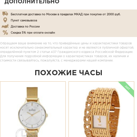
ДОПОЛНИТЕЛЬНО
Бесплатная доставка по Москве в пределах МКАД при покупке от 2000 руб.
Пункт самовывоза
Доставка по России
Скидка 5% при оплате онлайн
Обращаем ваше внимание на то, что приведённые цены и характеристики товаров
носят исключительно ознакомительный характер и не являются публичной офертой,
определённой пунктом 2 статьи 437 Гражданского кодекса Российской Федерации.
Для получения подробной информации о характеристиках товаров, их наличия и
стоимости связывайтесь, пожалуйста, с менеджерами нашей компании.
ПОХОЖИЕ ЧАСЫ