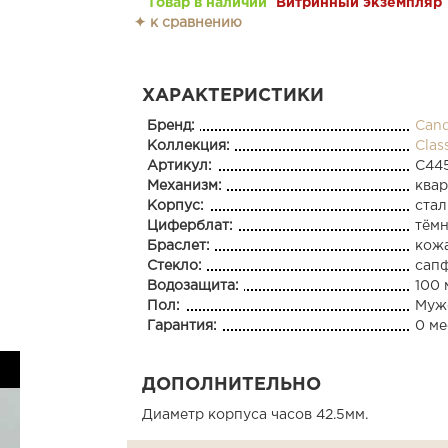
Товар в наличии
Витринный экземпляр
✦ к сравнению
ХАРАКТЕРИСТИКИ
Бренд:
Can
Коллекция:
Clas
Артикул:
C44
Механизм:
ква
Корпус:
стал
Циферблат:
тём
Браслет:
кож
Стекло:
сап
Водозащита:
100 
Пол:
Муж
Гарантия:
0 ме
ДОПОЛНИТЕЛЬНО
Диаметр корпуса часов 42.5мм.