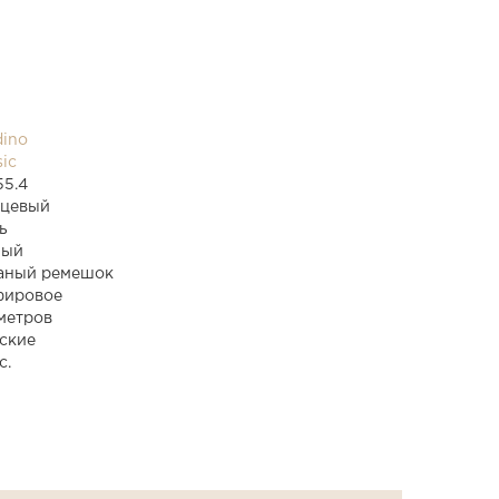
dino
sic
55.4
рцевый
ь
ный
аный ремешок
фировое
метров
ские
с.