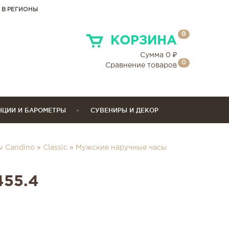
 В РЕГИОНЫ
0
КОРЗИНА
Сумма
0
₽
0
Сравнение товаров
НЦИИ И БАРОМЕТРЫ
СУВЕНИРЫ И ДЕКОР
ы Candino
»
Classic
»
Мужские наручные часы
455.4