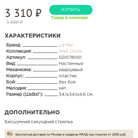
3 310
₽
КУПИТЬ
Товар в наличии
3 680 ₽
ХАРАКТЕРИСТИКИ
Бренд:
La Mer
Коллекция:
Wall Clock
Артикул:
GD078001
Вид:
Настенные
Механизма:
кварцевый
Корпус:
пластик
Бой:
без боя
Мелодия:
нет
Размер (ШхВхГ):
34,1x34,1x4,6 см.
ДОПОЛНИТЕЛЬНО
Бесшумная секундная стрелка
Бесплатная доставка по Москве в пределах МКАД при покупке от 2000 руб.