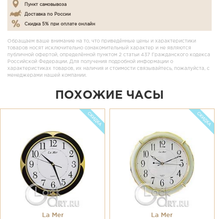
Пункт самовывоза
Доставка по России
Скидка 5% при оплате онлайн
Обращаем ваше внимание на то, что приведённые цены и характеристики
товаров носят исключительно ознакомительный характер и не являются
публичной офертой, определённой пунктом 2 статьи 437 Гражданского кодекса
Российской Федерации. Для получения подробной информации о
характеристиках товаров, их наличия и стоимости связывайтесь, пожалуйста, с
менеджерами нашей компании.
ПОХОЖИЕ ЧАСЫ
La Mer
La Mer