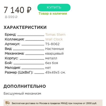
7 140
₽
КУПИТЬ
Товар в наличии
8 399 ₽
ХАРАКТЕРИСТИКИ
Бренд:
Tomas Stern
Коллекция:
Wall Clock
Артикул:
TS-8062
Вид:
Настенные
Механизма:
кварцевый
Корпус:
металл
Бой:
без боя
Мелодия:
нет
Размер (ШхВхГ):
49x49x5 см.
ДОПОЛНИТЕЛЬНО
Бесшумный механизм
Бесплатная доставка по Москве в пределах МКАД при покупке от 2000 руб.