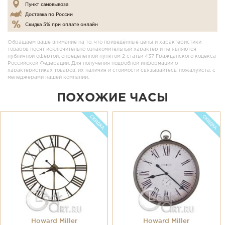
Пункт самовывоза
Доставка по России
Скидка 5% при оплате онлайн
Обращаем ваше внимание на то, что приведённые цены и характеристики
товаров носят исключительно ознакомительный характер и не являются
публичной офертой, определённой пунктом 2 статьи 437 Гражданского кодекса
Российской Федерации. Для получения подробной информации о
характеристиках товаров, их наличия и стоимости связывайтесь, пожалуйста, с
менеджерами нашей компании.
ПОХОЖИЕ ЧАСЫ
Howard Miller
Howard Miller