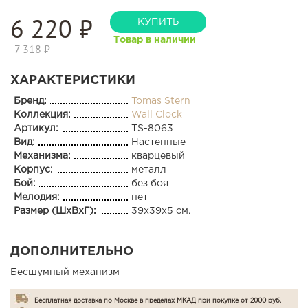
6 220
₽
КУПИТЬ
Товар в наличии
7 318 ₽
ХАРАКТЕРИСТИКИ
Бренд:
Tomas Stern
Коллекция:
Wall Clock
Артикул:
TS-8063
Вид:
Настенные
Механизма:
кварцевый
Корпус:
металл
Бой:
без боя
Мелодия:
нет
Размер (ШхВхГ):
39x39x5 см.
ДОПОЛНИТЕЛЬНО
Бесшумный механизм
Бесплатная доставка по Москве в пределах МКАД при покупке от 2000 руб.