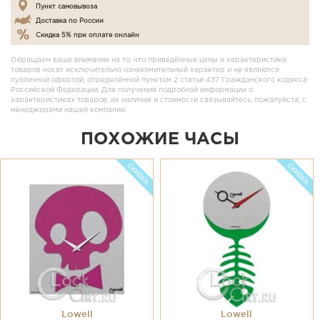
Пункт самовывоза
Доставка по России
Скидка 5% при оплате онлайн
Обращаем ваше внимание на то, что приведённые цены и характеристики
товаров носят исключительно ознакомительный характер и не являются
публичной офертой, определённой пунктом 2 статьи 437 Гражданского кодекса
Российской Федерации. Для получения подробной информации о
характеристиках товаров, их наличия и стоимости связывайтесь, пожалуйста, с
менеджерами нашей компании.
ПОХОЖИЕ ЧАСЫ
Lowell
Lowell