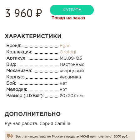
3 960
₽
КУПИТЬ
Товар на заказ
ХАРАКТЕРИСТИКИ
Бренд:
Egan
Коллекция:
Orologi
Артикул:
MU.09-Q3
Вид:
Настенные
Механизма:
кварцевый
Корпус:
керамика
Бой:
нет
Мелодия:
нет
Размер (ШхВхГ):
20x20x см.
ДОПОЛНИТЕЛЬНО
Ручная работа. Серия Camilla.
Бесплатная доставка по Москве в пределах МКАД при покупке от 2000 руб.