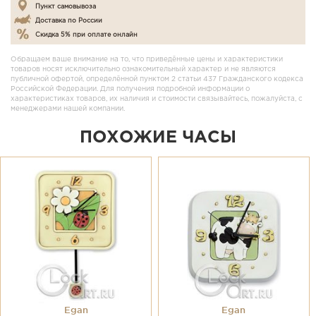
Пункт самовывоза
Доставка по России
Скидка 5% при оплате онлайн
Обращаем ваше внимание на то, что приведённые цены и характеристики
товаров носят исключительно ознакомительный характер и не являются
публичной офертой, определённой пунктом 2 статьи 437 Гражданского кодекса
Российской Федерации. Для получения подробной информации о
характеристиках товаров, их наличия и стоимости связывайтесь, пожалуйста, с
менеджерами нашей компании.
ПОХОЖИЕ ЧАСЫ
Egan
Egan