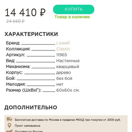
14 410
₽
КУПИТЬ
Товар в наличии
24 660 ₽
ХАРАКТЕРИСТИКИ
Бренд:
Lowell
Коллекция:
Classic
Артикул:
11965
Вид:
Настенные
Механизма:
кварцевый
Корпус:
дерево
Бой:
без боя
Мелодия:
нет
Размер (ШхВхГ):
60x60x см.
ДОПОЛНИТЕЛЬНО
Бесплатная доставка по Москве в пределах МКАД при покупке от 2000 руб.
Пункт самовывоза
Доставка по России