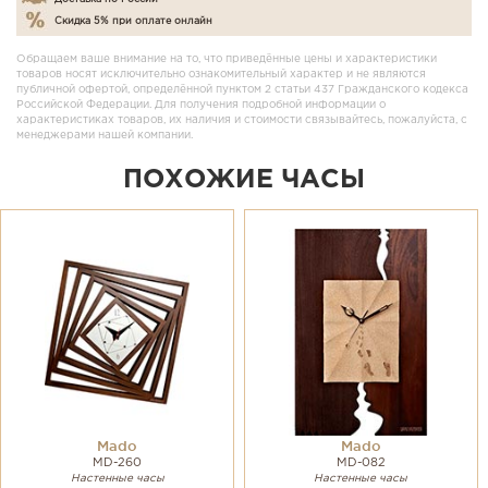
Скидка 5% при оплате онлайн
Обращаем ваше внимание на то, что приведённые цены и характеристики
товаров носят исключительно ознакомительный характер и не являются
публичной офертой, определённой пунктом 2 статьи 437 Гражданского кодекса
Российской Федерации. Для получения подробной информации о
характеристиках товаров, их наличия и стоимости связывайтесь, пожалуйста, с
менеджерами нашей компании.
ПОХОЖИЕ ЧАСЫ
Mado
Mado
MD-260
MD-082
Настенные часы
Настенные часы