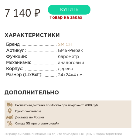
7 140 ₽
КУПИТЬ
Товар на заказ
ХАРАКТЕРИСТИКИ
Бренд:
SMICH
Артикул:
БМ5-Рыбак
Функции:
барометр
Механизма:
аналоговый
Корпус:
дерево
Размер (ШхВхГ):
24x24x4 см.
ДОПОЛНИТЕЛЬНО
Бесплатная доставка по Москве при покупке от 2000 руб.
Пункт самовывоза
Доставка по России
Скидка 5% при оплате онлайн
Обращаем ваше внимание на то, что приведённые цены и характеристики