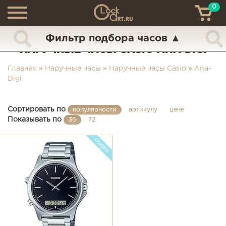
0
ТН
+7 (925) 517-68-49
Фильтр подбора часов
▲
НАРУЧНЫЕ ЧАСЫ CASIO ANA-DIGI
Главная
»
Наручные часы
»
Наручные часы Casio
»
Ana-
Digi
Сортировать по
популярности
артикулу
цене
Показывать по
36
72