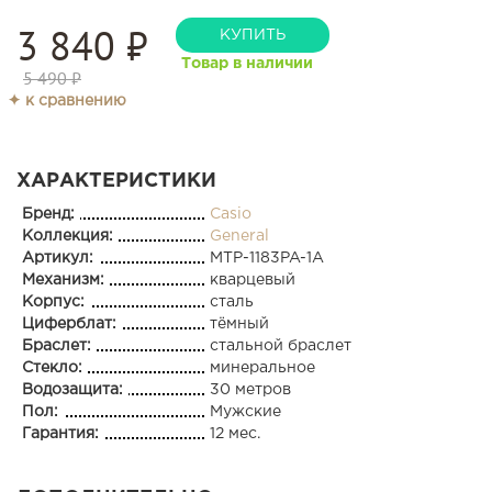
3 840
₽
КУПИТЬ
Товар в наличии
5 490 ₽
✦ к сравнению
ХАРАКТЕРИСТИКИ
Бренд:
Casio
Коллекция:
General
Артикул:
MTP-1183PA-1A
Механизм:
кварцевый
Корпус:
сталь
Циферблат:
тёмный
Браслет:
стальной браслет
Стекло:
минеральное
Водозащита:
30 метров
Пол:
Мужские
Гарантия:
12 мес.