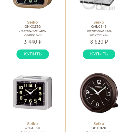
Seiko
Seiko
QHK023G
QHL054S
Настольные часы
Настольные часы
Кварцевый
Электронный
3 440 ₽
8 620 ₽
КУПИТЬ
КУПИТЬ
Seiko
Seiko
QHK015A
QHT012K