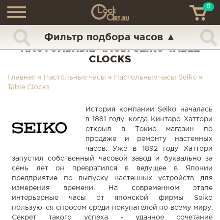
0
ТН
+7 (925) 517-68-49
Фильтр подбора часов
▲
НАСТОЛЬНЫЕ ЧАСЫ SEIKO TABLE
CLOCKS
Главная
»
Настольные часы
»
Настольные часы Seiko
»
Table Clocks
История компании Seiko началась
в 1881 году, когда Кинтаро Хаттори
открыл в Токио магазин по
продаже и ремонту настенных
часов. Уже в 1892 году Хаттори
запустил собственный часовой завод и буквально за
семь лет он превратился в ведущее в Японии
предприятие по выпуску настенных устройств для
измерения времени. На современном этапе
интерьерные часы от японской фирмы Seiko
пользуются спросом среди покупателей по всему миру.
Секрет такого успеха - удачное сочетание