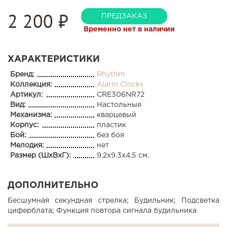
2 200
₽
ПРЕДЗАКАЗ
Временно нет в наличии
ХАРАКТЕРИСТИКИ
Бренд:
Rhythm
Коллекция:
Alarm Clocks
Артикул:
CRE306NR72
Вид:
Настольные
Механизма:
кварцевый
Корпус:
пластик
Бой:
без боя
Мелодия:
нет
Размер (ШхВхГ):
9.2x9.3x4.5 см.
ДОПОЛНИТЕЛЬНО
Бесшумная секундная стрелка; Будильник; Подсветка
циферблата; Функция повтора сигнала будильника