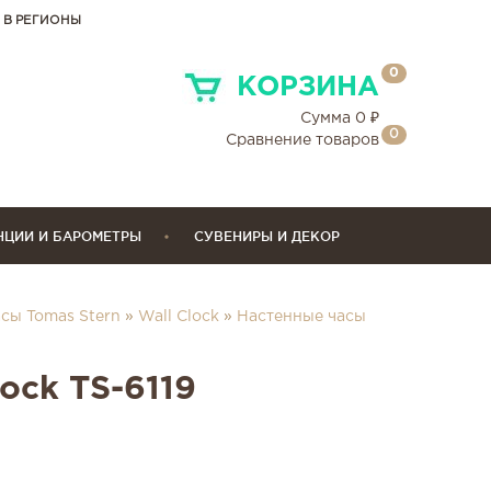
 В РЕГИОНЫ
0
КОРЗИНА
Сумма
0
₽
0
Сравнение товаров
НЦИИ И БАРОМЕТРЫ
СУВЕНИРЫ И ДЕКОР
сы Tomas Stern
»
Wall Clock
»
Настенные часы
lock TS-6119