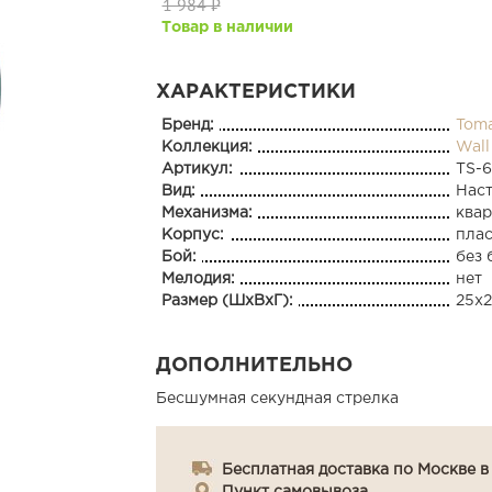
1 984 ₽
Товар в наличии
ХАРАКТЕРИСТИКИ
Бренд:
Toma
Коллекция:
Wall
Артикул:
TS-6
Вид:
Нас
Механизма:
ква
Корпус:
пла
Бой:
без 
Мелодия:
нет
Размер (ШхВхГ):
25x2
ДОПОЛНИТЕЛЬНО
Бесшумная секундная стрелка
Бесплатная доставка по Москве в