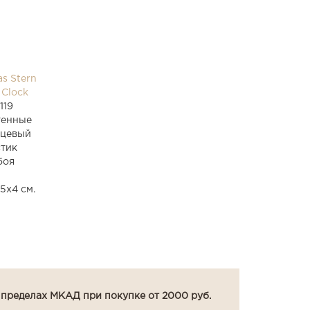
s Stern
 Clock
119
тенные
рцевый
стик
боя
5x4 см.
 пределах МКАД при покупке от 2000 руб.