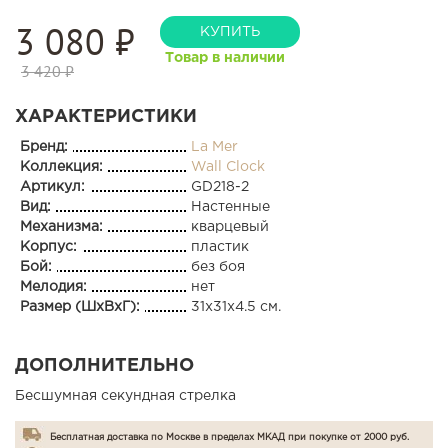
3 080
₽
КУПИТЬ
Товар в наличии
3 420 ₽
ХАРАКТЕРИСТИКИ
Бренд:
La Mer
Коллекция:
Wall Clock
Артикул:
GD218-2
Вид:
Настенные
Механизма:
кварцевый
Корпус:
пластик
Бой:
без боя
Мелодия:
нет
Размер (ШхВхГ):
31x31x4.5 см.
ДОПОЛНИТЕЛЬНО
Бесшумная секундная стрелка
Бесплатная доставка по Москве в пределах МКАД при покупке от 2000 руб.