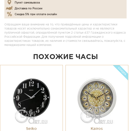
Пункт самовывоза
Доставка по России
Скидка 5% при оплате онлайн
Обращаем ваше внимание на то, что приведённые цены и характеристики
товаров носят исключительно ознакомительный характер и не являются
публичной офертой, определённой пунктом 2 статьи 437 Гражданского кодекса
Российской Федерации. Для получения подробной информации о
характеристиках товаров, их наличия и стоимости связывайтесь, пожалуйста, с
менеджерами нашей компании.
ПОХОЖИЕ ЧАСЫ
Seiko
Kairos