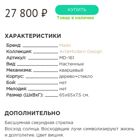
27 800
₽
КУПИТЬ
Товар в наличии
ХАРАКТЕРИСТИКИ
Бренд:
Mado
Коллекция:
Art&Modern Design
Артикул:
MD-161
Вид:
Настенные
Механизма:
кварцевый
Корпус:
дерево+стекло
Бой:
нет
Мелодия:
нет
Размер (ШхВхГ):
65x65x7.5 см.
ДОПОЛНИТЕЛЬНО
Бесшумная секундная стрелка
Восход солнца. Восходящие лучи символизируют жизнь
и долголетие. Цвет вишня.