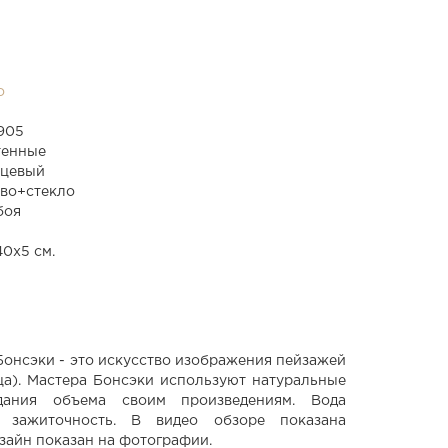
o
905
тенные
рцевый
ево+стекло
боя
0x5 см.
Бонсэки - это искусство изображения пейзажей
а). Мастера Бонсэки используют натуральные
ания объема своим произведениям. Вода
и зажиточность. В видео обзоре показана
зайн показан на фотографии.