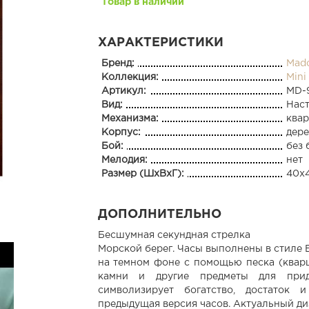
Товар в наличии
ХАРАКТЕРИСТИКИ
Бренд:
Mad
Коллекция:
Mini
Артикул:
MD-
Вид:
Нас
Механизма:
ква
Корпус:
дер
Бой:
без 
Мелодия:
нет
Размер (ШхВхГ):
40x4
ДОПОЛНИТЕЛЬНО
Бесшумная секундная стрелка
Морской берег. Часы выполнены в стиле 
на темном фоне с помощью песка (кварц
камни и другие предметы для прид
символизирует богатство, достаток 
предыдущая версия часов. Актуальный ди