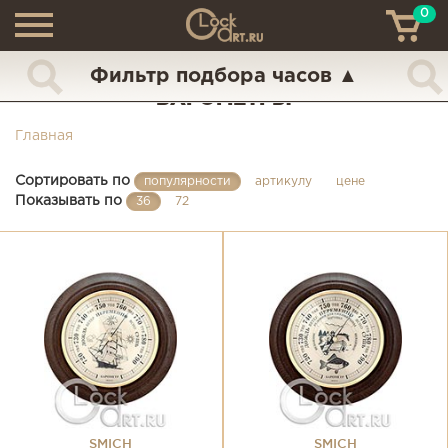
0
ТН
+7 (925) 517-68-49
Фильтр подбора часов
▲
БАРОМЕТРЫ
Главная
Сортировать по
популярности
артикулу
цене
Показывать по
36
72
SMICH
SMICH