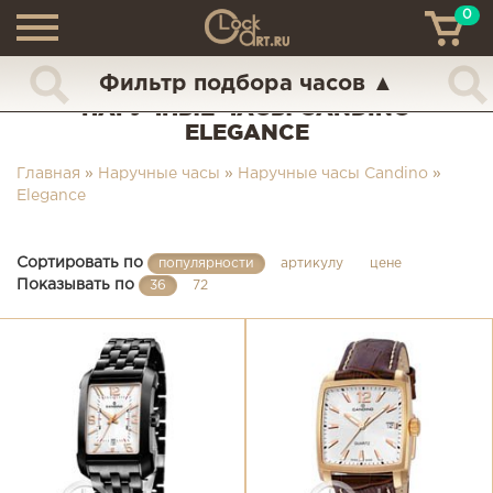
0
ТН
+7 (925) 517-68-49
Фильтр подбора часов
▲
НАРУЧНЫЕ ЧАСЫ CANDINO
ELEGANCE
Главная
»
Наручные часы
»
Наручные часы Candino
»
Elegance
Сортировать по
популярности
артикулу
цене
Показывать по
36
72