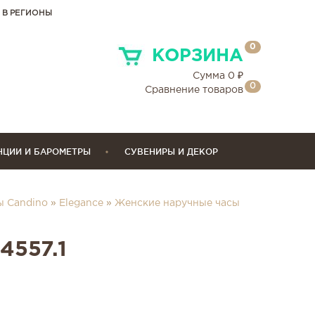
 В РЕГИОНЫ
0
КОРЗИНА
Сумма
0
₽
0
Сравнение товаров
НЦИИ И БАРОМЕТРЫ
СУВЕНИРЫ И ДЕКОР
ы Candino
»
Elegance
»
Женские наручные часы
4557.1