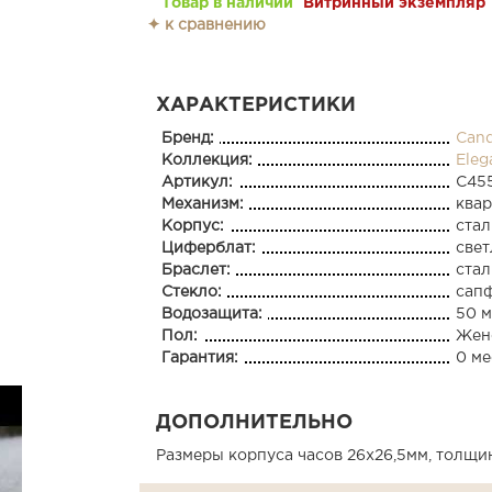
Товар в наличии
Витринный экземпляр
✦ к сравнению
ХАРАКТЕРИСТИКИ
Бренд:
Can
Коллекция:
Eleg
Артикул:
C455
Механизм:
ква
Корпус:
стал
Циферблат:
све
Браслет:
стал
Стекло:
сап
Водозащита:
50 м
Пол:
Жен
Гарантия:
0 ме
ДОПОЛНИТЕЛЬНО
Размеры корпуса часов 26х26,5мм, толщи