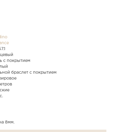
dino
ance
7.1
рцевый
ь с покрытием
тлый
ьной браслет с покрытием
фировое
етров
ские
с.
на 8мм.