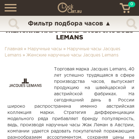
0
ТН
+7 (925) 517-68-49
Фильтр подбора часов
▲
ЖЕНСКИЕ НАРУЧНЫЕ ЧАСЫ JACQUES
LEMANS
Главная
»
Наручные часы
»
Наручные часы Jacques
Lemans
»
Женские наручные часы Jacques Lemans
Торговая марка Jacques Lemans, 40
лет успешно трудящаяся в сфере
производства часов, выпускает
продукцию на швейцарской и
австрийской фабриках. На
сегодняшний день в России
широко распространена именно австрийская
коллекция марки. Стратегия дифференциации
модельного ряда прибавляет бренду популярность,
ведь, производя наручные часы Жак Леман в Австрии,
компании удается радовать покупателей поражающим
разнообразием ассортиментом, сохраняя цены на