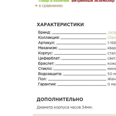
Товар в наличии
Витринный экземпляр
✦ к сравнению
ХАРАКТЕРИСТИКИ
Бренд:
Jacq
Коллекция:
Clas
Артикул:
1-16
Механизм:
ква
Корпус:
стал
Циферблат:
све
Браслет:
кож
Стекло:
мин
Водозащита:
50 м
Пол:
Жен
Гарантия:
0 ме
ДОПОЛНИТЕЛЬНО
Диаметр корпуса часов 34мм.