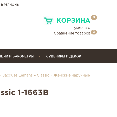
 В РЕГИОНЫ
0
КОРЗИНА
Сумма
0
₽
0
Сравнение товаров
НЦИИ И БАРОМЕТРЫ
СУВЕНИРЫ И ДЕКОР
ы Jacques Lemans
»
Classic
»
Женские наручные
ssic 1-1663B