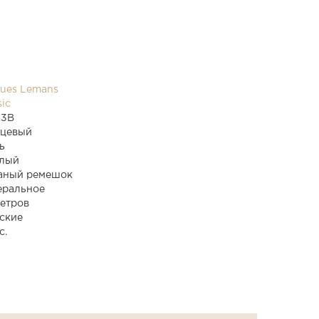
ues Lemans
sic
63B
рцевый
ь
тлый
аный ремешок
еральное
етров
ские
с.