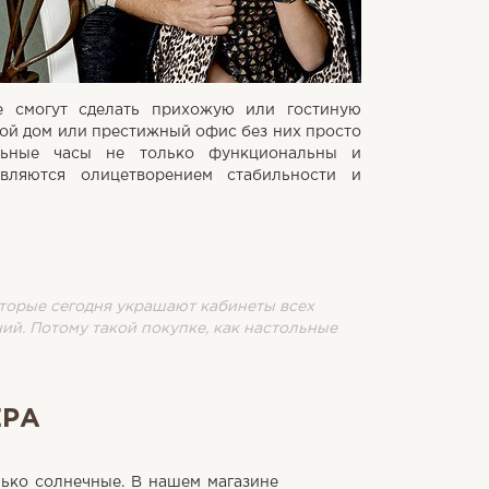
е смогут сделать прихожую или гостиную
шой дом или престижный офис без них просто
льные часы не только функциональны и
вляются олицетворением стабильности и
торые сегодня украшают кабинеты всех
ий. Потому такой покупке, как настольные
ЕРА
лько солнечные. В нашем магазине