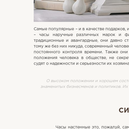
Самые популярные – и в качестве подарков, 
– часы наручные различных марок и фа
традиционные и авангардные, они давно с
тому же без них никуда, современный челове
постоянного контроля времени. Также они
положения человека в обществе, не секре
судят о надежности и серьезности их хозяина
О высоком положении и хорошем состоя
знаменитых бизнесменов и политиков. Их 
СИ
Часы настенные это, пожалуй, са