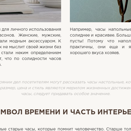
и для личного использования
Например, часы напольны
сонов. Женские, мужские,
солиднее и красивее. Боль
тали модным аксессуаром. К
пусты! Потому что напо
к не мыслит своей жизни без
практичны, они еще и я
 стали неким определением
хорошего вкуса хозяев.
т, что по солидности часов
.
нии дел посетителям могут рассказать часы настольные, ко
размер, цена и стиль являются мерилом жизненных достижен
часы, следует придавать особое значение.
МВОЛ ВРЕМЕНИ И ЧАСТЬ ИНТЕРЬ
мые старые часы, которые помнит человечество. Старше то