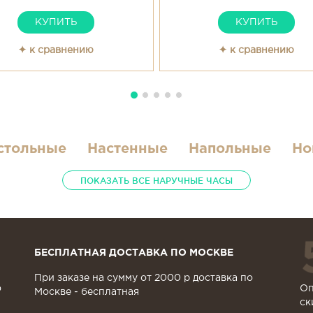
КУПИТЬ
КУПИТЬ
✦ к сравнению
✦ к сравнению
стольные
Настенные
Напольные
Но
ПОКАЗАТЬ ВСЕ
НАРУЧНЫЕ ЧАСЫ
БЕСПЛАТНАЯ ДОСТАВКА ПО МОСКВЕ
При заказе на сумму от 2000 р доставка по
о
Оп
Москве - бесплатная
ск