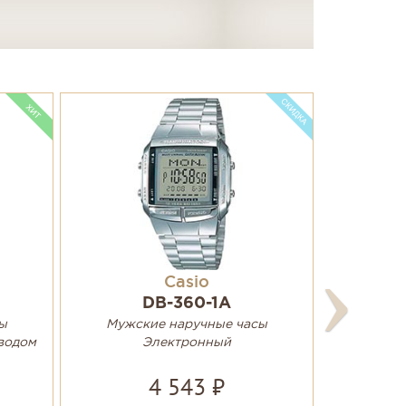
Casio
DB-360-1A
ы
Мужские наручные часы
водом
Электронный
4 543 ₽