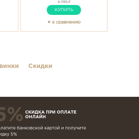
6 490 ₽
КУПИТЬ
✦ к сравнению
винки
Скидки
СКИДКА ПРИ ОПЛАТЕ
ОНЛАЙН
латите банковской картой и получите
идку 5%