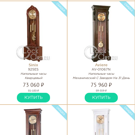
Sinix
Aviere
925ES
AV-01067N
Напольные часы
Напольные часы
Кварцевый
Механический С Заводом На 31 День
73 060 ₽
75 960 ₽
81 180 ₽
89 359 ₽
КУПИТЬ
КУПИТЬ