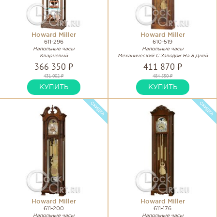
Howard Miller
Howard Miller
611-296
610-519
Напольные часы
Напольные часы
Кварцевый
Механический С Заводом На 8 Дней
366 350 ₽
411 870 ₽
431 002 ₽
484 550 ₽
КУПИТЬ
КУПИТЬ
Howard Miller
Howard Miller
611-200
611-176
Напольные часы
Напольные часы