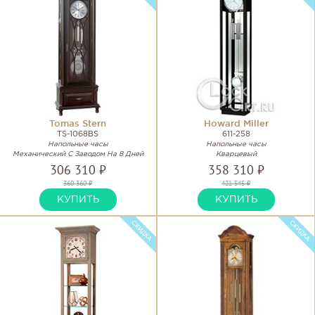
Tomas Stern
Howard Miller
TS-1068BS
611-258
Напольные часы
Напольные часы
Механический С Заводом На 8 Дней
Кварцевый
306 310 ₽
358 310 ₽
360 360 ₽
421 545 ₽
КУПИТЬ
КУПИТЬ