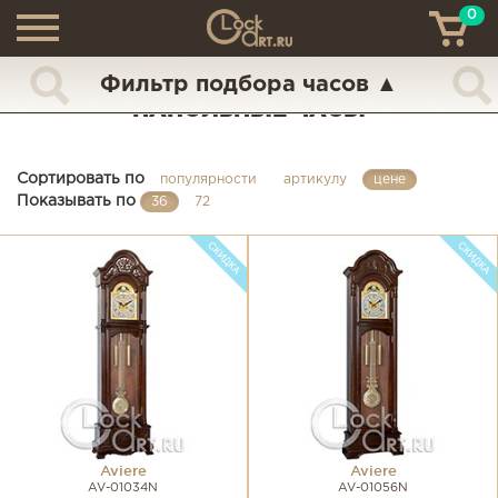
0
ТН
+7 (925) 517-68-49
Фильтр подбора часов
▲
НАПОЛЬНЫЕ ЧАСЫ
Сортировать по
популярности
артикулу
цене
Показывать по
36
72
Aviere
Aviere
AV-01034N
AV-01056N