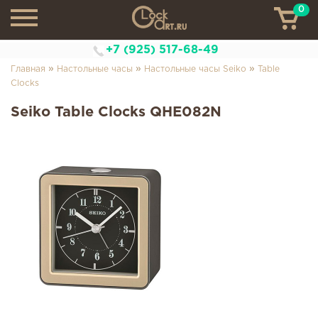
0
ТН
+7 (925) 517-68-49
»
»
»
Главная
Настольные часы
Настольные часы Seiko
Table
Clocks
Seiko Table Clocks QHE082N