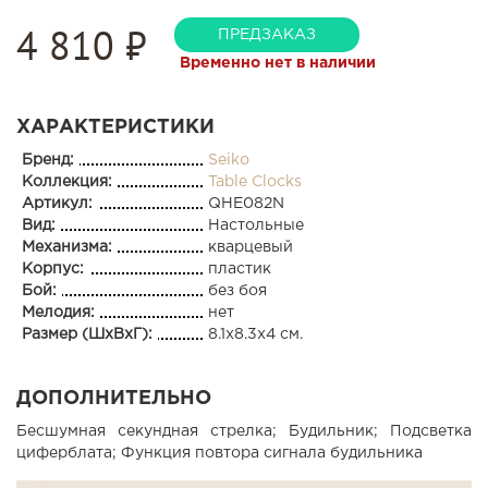
4 810
₽
ПРЕДЗАКАЗ
Временно нет в наличии
ХАРАКТЕРИСТИКИ
Бренд:
Seiko
Коллекция:
Table Clocks
Артикул:
QHE082N
Вид:
Настольные
Механизма:
кварцевый
Корпус:
пластик
Бой:
без боя
Мелодия:
нет
Размер (ШхВхГ):
8.1x8.3x4 см.
ДОПОЛНИТЕЛЬНО
Бесшумная секундная стрелка; Будильник; Подсветка
циферблата; Функция повтора сигнала будильника