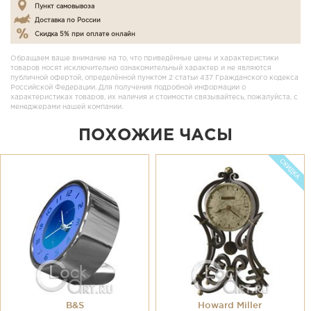
Пункт самовывоза
Доставка по России
Скидка 5% при оплате онлайн
Обращаем ваше внимание на то, что приведённые цены и характеристики
товаров носят исключительно ознакомительный характер и не являются
публичной офертой, определённой пунктом 2 статьи 437 Гражданского кодекса
Российской Федерации. Для получения подробной информации о
характеристиках товаров, их наличия и стоимости связывайтесь, пожалуйста, с
менеджерами нашей компании.
ПОХОЖИЕ ЧАСЫ
B&S
Howard Miller