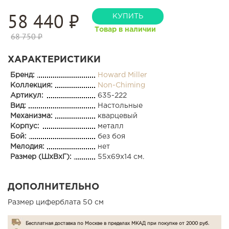
58 440
₽
КУПИТЬ
Товар в наличии
68 750 ₽
ХАРАКТЕРИСТИКИ
Бренд:
Howard Miller
Коллекция:
Non-Chiming
Артикул:
635-222
Вид:
Настольные
Механизма:
кварцевый
Корпус:
металл
Бой:
без боя
Мелодия:
нет
Размер (ШхВхГ):
55x69x14 см.
ДОПОЛНИТЕЛЬНО
Размер циферблата 50 см
Бесплатная доставка по Москве в пределах МКАД при покупке от 2000 руб.