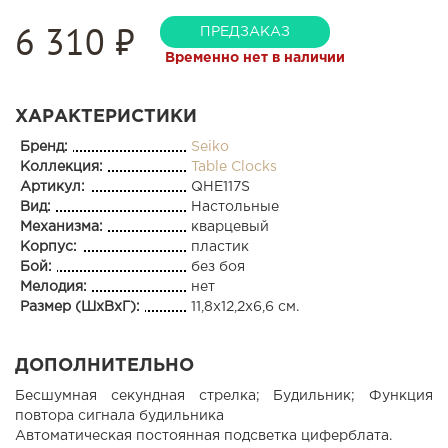
6 310
₽
ПРЕДЗАКАЗ
Временно нет в наличии
ХАРАКТЕРИСТИКИ
Бренд:
Seiko
Коллекция:
Table Clocks
Артикул:
QHE117S
Вид:
Настольные
Механизма:
кварцевый
Корпус:
пластик
Бой:
без боя
Мелодия:
нет
Размер (ШхВхГ):
11,8x12,2x6,6 см.
ДОПОЛНИТЕЛЬНО
Бесшумная секундная стрелка; Будильник; Функция
повтора сигнала будильника
Автоматическая постоянная подсветка циферблата.