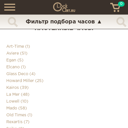
0
ТН
+7 (925) 517-68-49
Фильтр подбора часов
▲
НАСТЕННЫЕ ЧАСЫ
Art-Time (1)
Aviere (51)
Egan (5)
Elcano (1)
Glass Deco (4)
Howard Miller (25)
Kairos (39)
La Mer (48)
Lowell (10)
Mado (58)
Old Times (1)
Rexartis (7)