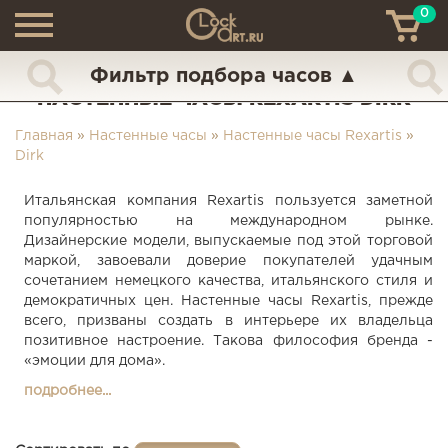
0
ТН
+7 (925) 517-68-49
Фильтр подбора часов
▲
НАСТЕННЫЕ ЧАСЫ REXARTIS DIRK
Главная
»
Настенные часы
»
Настенные часы Rexartis
»
Dirk
Итальянская компания Rexartis пользуется заметной
популярностью на международном рынке.
Дизайнерские модели, выпускаемые под этой торговой
маркой, завоевали доверие покупателей удачным
сочетанием немецкого качества, итальянского стиля и
демократичных цен. Настенные часы Rexartis, прежде
всего, призваны создать в интерьере их владельца
позитивное настроение. Такова философия бренда -
«эмоции для дома».
подробнее...