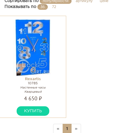
Сортировать по
популярности
артикулу
цене
Показывать по
36
72
Rexartis
10785
Настенные часы
Кварцевый
4 650 ₽
КУПИТЬ
«
1
»