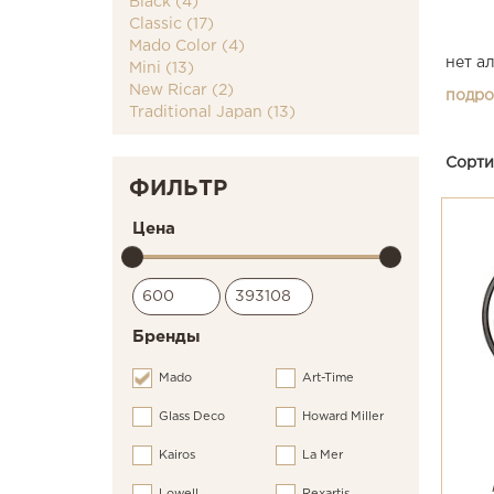
Black (4)
Classic (17)
Mado Color (4)
нет а
Mini (13)
New Ricar (2)
подроб
Traditional Japan (13)
Сорти
ФИЛЬТР
Цена
Бренды
Mado
Art-Time
Glass Deco
Howard Miller
Kairos
La Mer