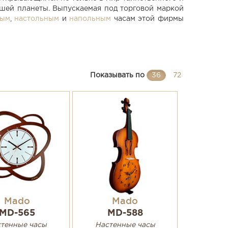
ашей планеты. Выпускаемая под торговой маркой
ным
,
настольным
и
напольным
часам этой фирмы
Показывать по
36
72
Mado
Mado
MD-565
MD-588
тенные часы
Настенные часы