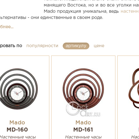
манящего Востока, но и во все уголки н
Mado продукция уникальна, ведь
настен
льтернативы - они единственные в своем роде.
нее...
ровать по
популярности
артикулу
цене
Mado
Mado
MD-160
MD-161
Настенные часы
Настенные часы
Нас