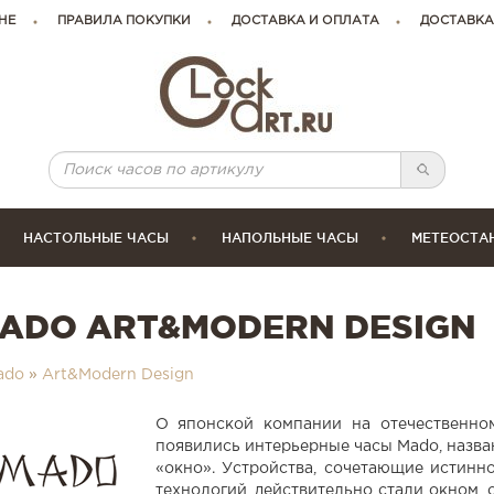
НЕ
ПРАВИЛА ПОКУПКИ
ДОСТАВКА И ОПЛАТА
ДОСТАВКА
НАСТОЛЬНЫЕ ЧАСЫ
НАПОЛЬНЫЕ ЧАСЫ
МЕТЕОСТА
ADO ART&MODERN DESIGN
ado
»
Art&Modern Design
О японской компании на отечественно
появились интерьерные часы Mado, назван
«окно». Устройства, сочетающие истин
технологий, действительно стали окном,