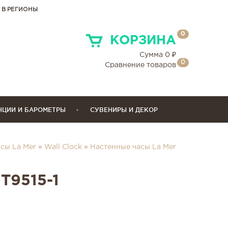
 В РЕГИОНЫ
0
КОРЗИНА
Сумма
0
₽
0
Сравнение товаров
НЦИИ И БАРОМЕТРЫ
СУВЕНИРЫ И ДЕКОР
сы La Mer
»
Wall Clock
»
Настенные часы La Mer
GT9515-1