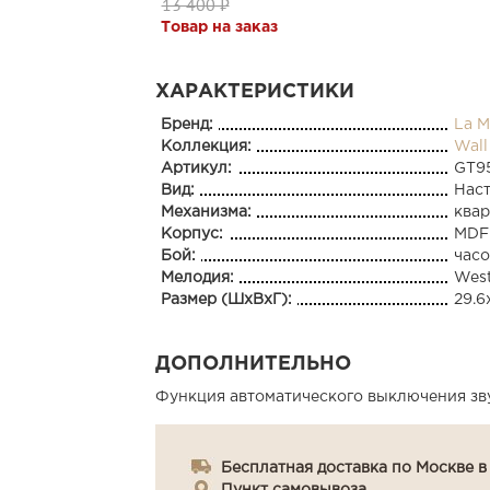
13 400 ₽
Товар на заказ
ХАРАКТЕРИСТИКИ
Бренд:
La M
Коллекция:
Wall
Артикул:
GT95
Вид:
Нас
Механизма:
ква
Корпус:
MDF
Бой:
час
Мелодия:
West
Размер (ШхВхГ):
29.6
ДОПОЛНИТЕЛЬНО
Функция автоматического выключения зву
Бесплатная доставка по Москве в