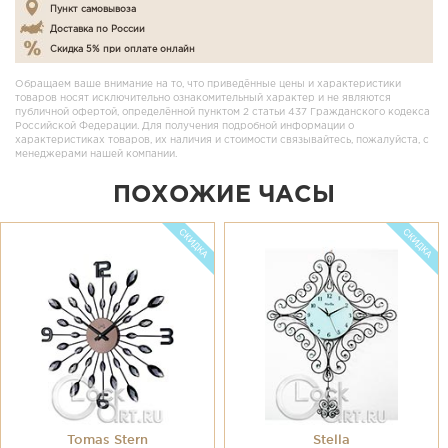
Пункт самовывоза
Доставка по России
Скидка 5% при оплате онлайн
Обращаем ваше внимание на то, что приведённые цены и характеристики
товаров носят исключительно ознакомительный характер и не являются
публичной офертой, определённой пунктом 2 статьи 437 Гражданского кодекса
Российской Федерации. Для получения подробной информации о
характеристиках товаров, их наличия и стоимости связывайтесь, пожалуйста, с
менеджерами нашей компании.
ПОХОЖИЕ ЧАСЫ
Tomas Stern
Stella