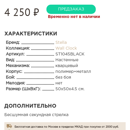
4 250
₽
ПРЕДЗАКАЗ
Временно нет в наличии
ХАРАКТЕРИСТИКИ
Бренд:
Stella
Коллекция:
Wall Clock
Артикул:
ST1045BLACK
Вид:
Настенные
Механизма:
кварцевый
Корпус:
полимер+металл
Бой:
без боя
Мелодия:
нет
Размер (ШхВхГ):
50x50x4.5 см.
ДОПОЛНИТЕЛЬНО
Бесшумная секундная стрелка
Бесплатная доставка по Москве в пределах МКАД при покупке от 2000 руб.