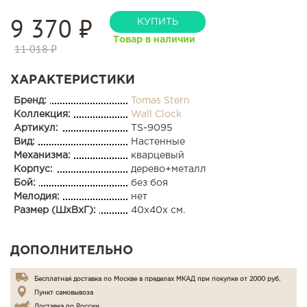
9 370
₽
КУПИТЬ
Товар в наличии
11 018 ₽
ХАРАКТЕРИСТИКИ
Бренд:
Tomas Stern
Коллекция:
Wall Clock
Артикул:
TS-9095
Вид:
Настенные
Механизма:
кварцевый
Корпус:
дерево+металл
Бой:
без боя
Мелодия:
нет
Размер (ШхВхГ):
40x40x см.
ДОПОЛНИТЕЛЬНО
Бесплатная доставка по Москве в пределах МКАД при покупке от 2000 руб.
Пункт самовывоза
Доставка по России