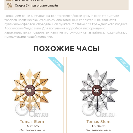
Скидка 5% при оплате онлайн
Обращаем ваше внимание на то, что приведённые цены и характеристики
товаров носят исключительно ознакомительный характер и не являются
публичной офертой, определённой пунктом 2 статьи 437 Гражданского кодекса
Российской Федерации. Для получения подробной информации о
характеристиках товаров, их наличия и стоимости связывайтесь, пожалуйста, с
менеджерами нашей компании.
ПОХОЖИЕ ЧАСЫ
Tomas Stern
Tomas Stern
TS-8025
TS-8026
Настенные часы
Настенные часы