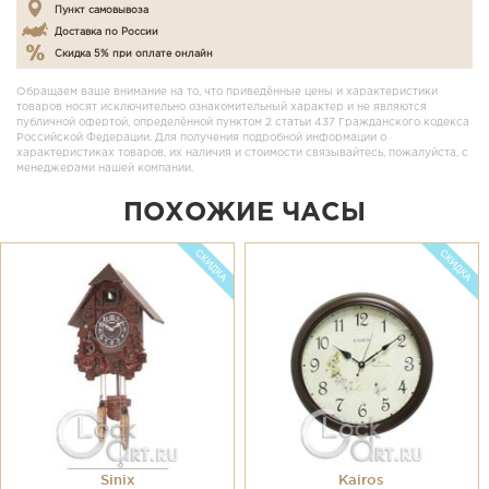
Пункт самовывоза
Доставка по России
Скидка 5% при оплате онлайн
Обращаем ваше внимание на то, что приведённые цены и характеристики
товаров носят исключительно ознакомительный характер и не являются
публичной офертой, определённой пунктом 2 статьи 437 Гражданского кодекса
Российской Федерации. Для получения подробной информации о
характеристиках товаров, их наличия и стоимости связывайтесь, пожалуйста, с
менеджерами нашей компании.
ПОХОЖИЕ ЧАСЫ
Sinix
Kairos