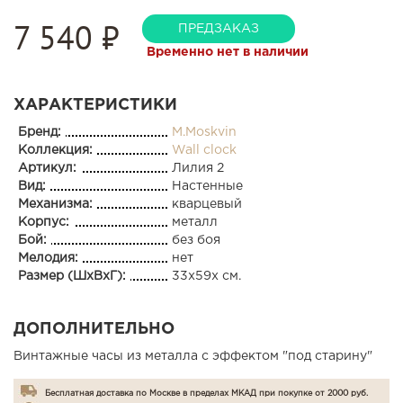
7 540
₽
ПРЕДЗАКАЗ
Временно нет в наличии
ХАРАКТЕРИСТИКИ
Бренд:
M.Moskvin
Коллекция:
Wall clock
Артикул:
Лилия 2
Вид:
Настенные
Механизма:
кварцевый
Корпус:
металл
Бой:
без боя
Мелодия:
нет
Размер (ШхВхГ):
33x59x см.
ДОПОЛНИТЕЛЬНО
Винтажные часы из металла с эффектом "под старину"
Бесплатная доставка по Москве в пределах МКАД при покупке от 2000 руб.