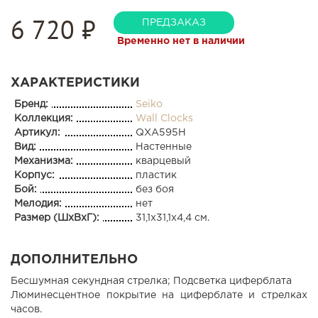
6 720
₽
ПРЕДЗАКАЗ
Временно нет в наличии
ХАРАКТЕРИСТИКИ
Бренд:
Seiko
Коллекция:
Wall Clocks
Артикул:
QXA595H
Вид:
Настенные
Механизма:
кварцевый
Корпус:
пластик
Бой:
без боя
Мелодия:
нет
Размер (ШхВхГ):
31,1x31,1x4,4 см.
ДОПОЛНИТЕЛЬНО
Бесшумная секундная стрелка; Подсветка циферблата
Люминесцентное покрытие на циферблате и стрелках
часов.