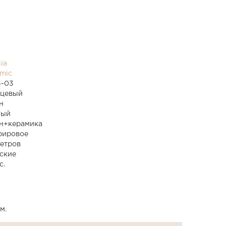
ia
mic
5-03
рцевый
н
ный
ан+керамика
фировое
етров
ские
с.
м.