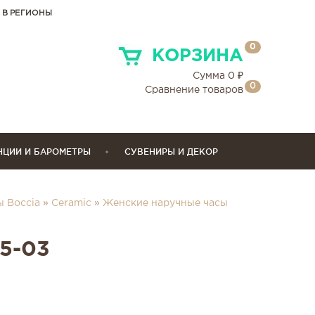
 В РЕГИОНЫ
0
КОРЗИНА
Сумма
0
₽
0
Сравнение товаров
НЦИИ И БАРОМЕТРЫ
СУВЕНИРЫ И ДЕКОР
 Boccia
»
Ceramic
»
Женские наручные часы
45-03