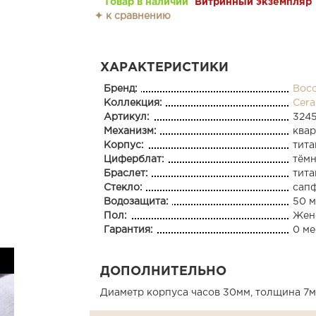
Товар в наличии
Витринный экземпляр
✦ к сравнению
ХАРАКТЕРИСТИКИ
Бренд:
Bocc
Коллекция:
Cera
Артикул:
324
Механизм:
ква
Корпус:
тита
Циферблат:
тём
Браслет:
тит
Стекло:
сап
Водозащита:
50 м
Пол:
Жен
Гарантия:
0 ме
ДОПОЛНИТЕЛЬНО
Диаметр корпуса часов 30мм, толщина 7м