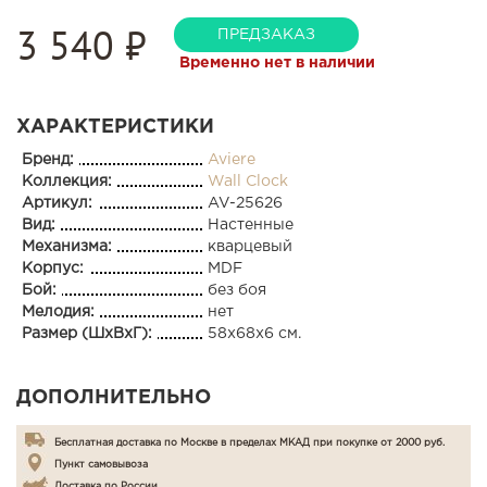
3 540
₽
ПРЕДЗАКАЗ
Временно нет в наличии
ХАРАКТЕРИСТИКИ
Бренд:
Aviere
Коллекция:
Wall Clock
Артикул:
AV-25626
Вид:
Настенные
Механизма:
кварцевый
Корпус:
MDF
Бой:
без боя
Мелодия:
нет
Размер (ШхВхГ):
58x68x6 см.
ДОПОЛНИТЕЛЬНО
Бесплатная доставка по Москве в пределах МКАД при покупке от 2000 руб.
Пункт самовывоза
Доставка по России