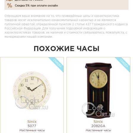
Скидка 5% при оплате онлайн
Обращаем ваше внимание на то, что приведённые цены и характеристики
товаров носят исключительно ознакомительный характер и не являются
публичной офертой, определённой пунктом 2 статьи 437 Гражданского кодекса
Российской Федерации. Для получения подробной информации о
характеристиках товаров, их наличия и стоимости связывайтесь, пожалуйста, с
менеджерами нашей компании.
ПОХОЖИЕ ЧАСЫ
Sinix
Sinix
5077
2082GA
Настенные часы
Настенные часы