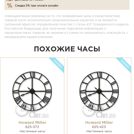
Скидка 5% при оплате онлайн
Обращаем ваше внимание на то, что приведённые цены и характеристики
товаров носят исключительно ознакомительный характер и не являются
публичной офертой, определённой пунктом 2 статьи 437 Гражданского кодекса
Российской Федерации. Для получения подробной информации о
характеристиках товаров, их наличия и стоимости связывайтесь, пожалуйста, с
менеджерами нашей компании.
ПОХОЖИЕ ЧАСЫ
Howard Miller
Howard Miller
625-372
625-423
Настенные часы
Настенные часы