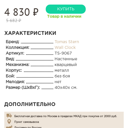
4 830
₽
КУПИТЬ
Товар в наличии
5 682 ₽
ХАРАКТЕРИСТИКИ
Бренд:
Tomas Stern
Коллекция:
Wall Clock
Артикул:
TS-9067
Вид:
Настенные
Механизма:
кварцевый
Корпус:
металл
Бой:
без боя
Мелодия:
нет
Размер (ШхВхГ):
40x40x см.
ДОПОЛНИТЕЛЬНО
Бесплатная доставка по Москве в пределах МКАД при покупке от 2000 руб.
Пункт самовывоза
Доставка по России