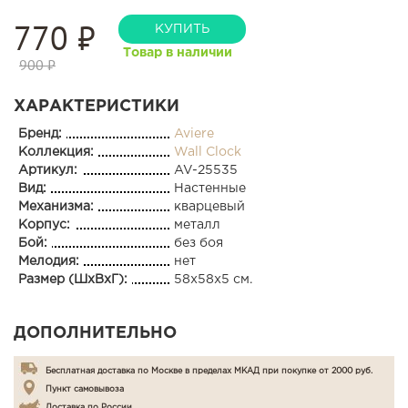
770
₽
КУПИТЬ
Товар в наличии
900 ₽
ХАРАКТЕРИСТИКИ
Бренд:
Aviere
Коллекция:
Wall Clock
Артикул:
AV-25535
Вид:
Настенные
Механизма:
кварцевый
Корпус:
металл
Бой:
без боя
Мелодия:
нет
Размер (ШхВхГ):
58x58x5 см.
ДОПОЛНИТЕЛЬНО
Бесплатная доставка по Москве в пределах МКАД при покупке от 2000 руб.
Пункт самовывоза
Доставка по России