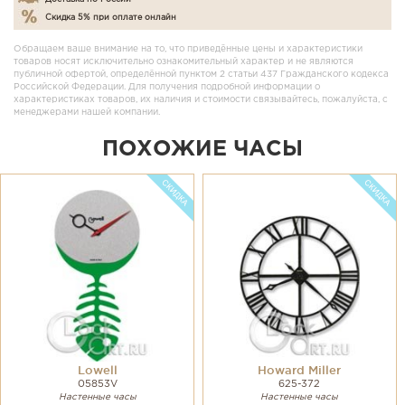
Скидка 5% при оплате онлайн
Обращаем ваше внимание на то, что приведённые цены и характеристики
товаров носят исключительно ознакомительный характер и не являются
публичной офертой, определённой пунктом 2 статьи 437 Гражданского кодекса
Российской Федерации. Для получения подробной информации о
характеристиках товаров, их наличия и стоимости связывайтесь, пожалуйста, с
менеджерами нашей компании.
ПОХОЖИЕ ЧАСЫ
Lowell
Howard Miller
05853V
625-372
Настенные часы
Настенные часы